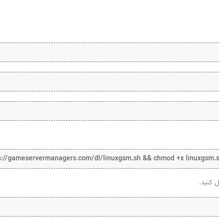
tps://gameservermanagers.com/dl/linuxgsm.sh && chmod +x linuxgsm.