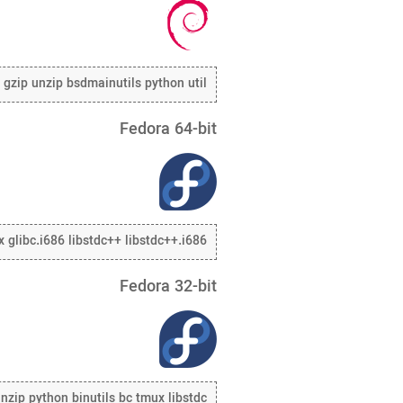
2 gzip unzip bsdmainutils python util
Fedora 64-bit
x glibc.i686 libstdc++ libstdc++.i686
Fedora 32-bit
nzip python binutils bc tmux libstdc++