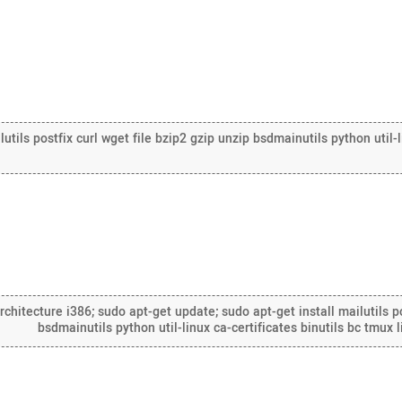
lutils postfix curl wget file bzip2 gzip unzip bsdmainutils python util-
hitecture i386; sudo apt-get update; sudo apt-get install mailutils po
bsdmainutils python util-linux ca-certificates binutils bc tmux