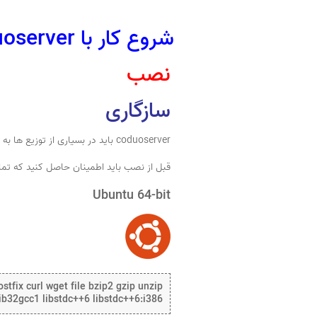
شروع کار با coduoserver
نصب
سازگاری
coduoserver باید در بسیاری از توزیع ها به خوبی اجرا شود تا زمانی که حداقل الزامات به دست آیند.
قبل از نصب باید اطمینان حاصل کنید که تمام 
Ubuntu 64-bit
stfix curl wget file bzip2 gzip unzip
 lib32gcc1 libstdc++6 libstdc++6:i386