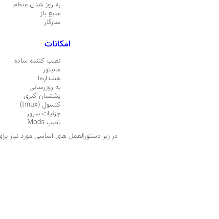
به روز شدن منظم
منبع باز
سازگار
امکانات
نصب کننده ساده
مانیتور
هشدارها
به روزرسانی
پشتیبان گیری
کنسول (tmux)
جزئیات سرور
نصب Mods
در زیر دستورالعمل های اساسی مورد نیاز برای ساخت سرورcall of duty 2