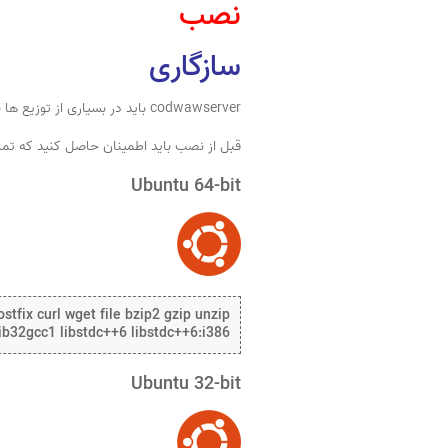
نصب
سازگاری
codwawserver باید در بسیاری از توزیع ها به خوبی اجرا شود تا زمانی که حداقل الزامات به دست آیند.
قبل از نصب باید اطمینان حاصل کنید که تمام 
Ubuntu 64-bit
stfix curl wget file bzip2 gzip unzip
 lib32gcc1 libstdc++6 libstdc++6:i386
Ubuntu 32-bit