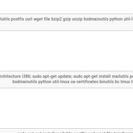
lutils postfix curl wget file bzip2 gzip unzip bsdmainutils python util-
hitecture i386; sudo apt-get update; sudo apt-get install mailutils po
bsdmainutils python util-linux ca-certificates binutils bc tmux