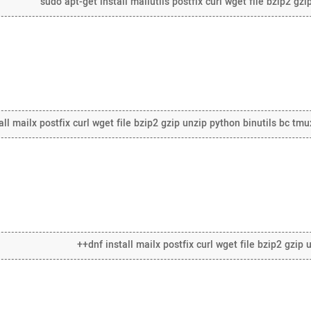
sudo apt-get install mailutils postfix curl wget file bzip2 gz
all mailx postfix curl wget file bzip2 gzip unzip python binutils bc tmu
dnf install mailx postfix curl wget file bzip2 gzip u