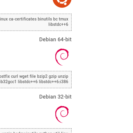
linux ca-certificates binutils bc tmux
libstdc++6
Debian 64-bit
stfix curl wget file bzip2 gzip unzip
 lib32gcc1 libstdc++6 libstdc++6:i386
Debian 32-bit