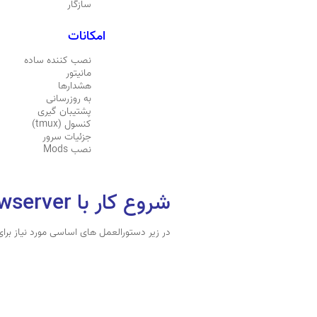
سازگار
امکانات
نصب کننده ساده
مانیتور
هشدارها
به روزرسانی
پشتیبان گیری
کنسول (tmux)
جزئیات سرور
نصب Mods
شروع کار با codwawserver
در زیر دستورالعمل های اساسی مورد نیاز برای ساخت سرورcall of duty 2