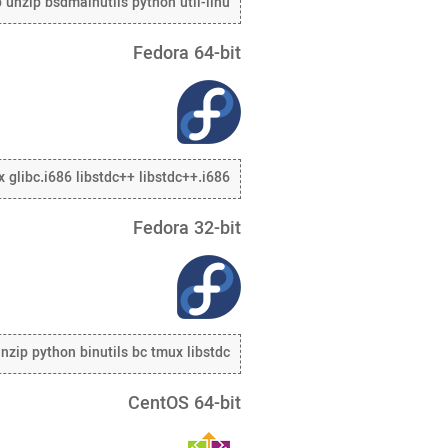
ip unzip bsdmainutils python util-linu
Fedora 64-bit
x glibc.i686 libstdc++ libstdc++.i686
Fedora 32-bit
nzip python binutils bc tmux libstdc++
CentOS 64-bit