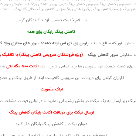
,
سرويس کاهش پينگ
,
سرويس کاهش پينگ تايم
,
سرويس کاهش پينگ تست
,
فروش سرور کا
ش پینگ چیست
,
کاهش پینگ رایگان
,
کاهش پینگ مجازی
,
کاهش پینگ مجانی
,
گاد پینگ
arsvds
با سلام خدمت تمامی بازدید کنندگان گرامی
کاهش پینگ رایگان برای همه
همان طور که مطلع هستید
پارس وی دی اس ارائه دهنده سرور های
مجازی ویژه ک
 سفارش
سرور کاهش پینگ
–
(ویژه فروشنگان سرویس کاهش پینگ) با کانفیگ را
 برای تست کیفیت این سرویس ها برای تمامی کاربران یک
اکانت ۵۰۰ مگابایتی
به 
کاربران گرامی برای دریافت این سرویس کافیست ابتدا از طریق لینک زیر عض
لینک عضویت
ق لینک زیر ارسال به یک تیکت در بخش پشتیبانی نمایید تا در اولین فرصت مشخص
ارسال تیکت برای دریافت اکانت رایگان کاهش پینگ
عنوان تیکت را کاهش پینگ رایگان ذکر کنید
توجه فرمایید هر کاربر تنها یک بار حق استفاده از این سرویس را دا