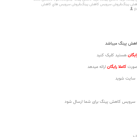
هش پينگ
,
فروش سرويس کاهش پينگ
,
فروش سرويس هاي کاهش
p
اهش پینگ
میباشد
یگان
هستید کلیک کنید
صورت
کاملا رایگان
ارائه میدهد
و سایت شوید
ات سرویس کاهش پینگ برای شما ارسال شود
رد