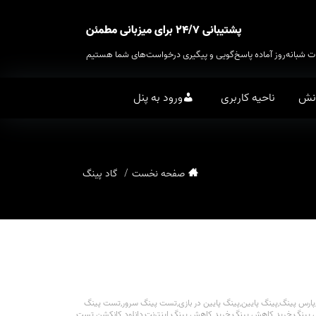
پشتیبانی ۲۴/۷ برای میزبانی مطمئن
ت شبانه‌روز آماده پاسخ‌گویی و پیگیری درخواست‌های شما هستیم
انش
ناحیه کاربری
ورود به پنل
صفحه نخست
گاد پینگ
پارس پینگ
,
پینگ پایین
,
پینگ پایین در بازی
,
تست پينگ سرور
,
تست پينگ
 پينگ
,
خريد کاهش پينگ
,
خريد کاهش پينگ اينترنت
,
دانلود کانکشن تست