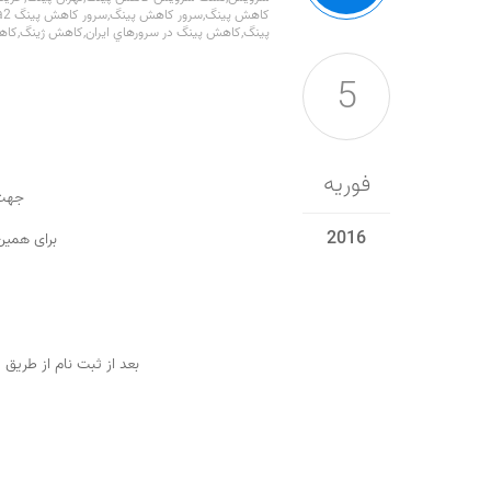
کاهش پينگ
,
سرور کاهش پينگ
,
سرور کاهش پينگ dota2
پينگ
,
كاهش پينگ در سرورهاي ايران
,
كاهش ژينگ
,
کاه
5
فوریه
جهت
2016
برای همین
بعد از ثبت نام از طری