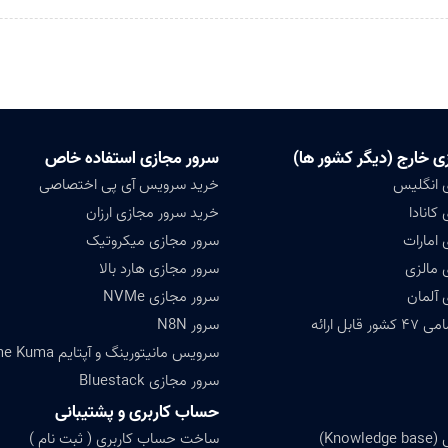
ی خارج (دیگر کشور ها)
سرور مجازی استفاده خاص
 انگلیس
خرید سرویس آی پی اختصاصی
کانادا
خرید سرور مجازی ارزان
 امارات
سرور مجازی میکروتیک
 مالزی
سرور مجازی هارد بالا
 آلمان
سرور مجازی NVMe
ابل ارائه
سرور N8N
سرویس مانیتورینگ و آپتایم Uptime Kuma
سرور مجازی Bluestack
حساب کاربری و پشتیبانی
Know)
ساخت حساب کاربری ( ثبت نام )