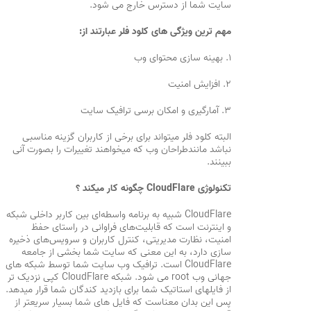
سایت شما از دسترس خارج می شود.
مهم ترین ویژگی های کلود فلر عبارتند از:
۱. بهینه سازی محتوا‌ی وب
۲. افزایش امنیت
۳. آمارگیری و امکان برسی ترافیک سایت
البته کلود فلر میتواند برای برخی از کاربران گزینه مناسبی
نباشد مانندطراحان وب که میخواهند تغییرات را بصورت آنی
ببینند.
تکنولوژی CloudFlare چگونه کار میکند ؟
CloudFlare شبیه به برنامه واسطه‌ای بین کاربر داخلی شبکه
و اینترنت است که قابلیت‌های فراوانی در راستای حفظ
امنیت، نظارت مدیریتی، کنترل کاربران و سرویس‌های ذخیره
سازی دارد، به این معنی که سایت شما بخشی از جامعه
CloudFlare است. ترافیک وب سایت شما توسط شبکه های
جهانی وب root می شود. شبکه CloudFlare کپی نزدیک تر
از فایلهای استاتیک شما برای بازدید کندگان شما قرار میدهد.
پس این بدان معناست که فایل های شما بسیار سریعتر از