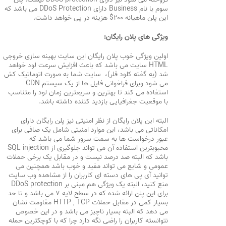
سوم با نام Business دارای DDoS Protection می باشد که
این پلن ماهیانه ۲۰۰$ هزینه در پی خواهد داشت.
ویژگی های پلان رایگان:
اولین ویژگی خوب پلان رایگان این سایت بهینه سازی خروجی
HTML سایت می باشد که باعث افزایش سرعت لود خواهد
شد (به گفته کلود فلر)، سایت شما به صورت اتوماتیک کش
می شود وبرای فراخوانی فایل ها از یک سیستم CDN
استفاده می کند تا بهترین و سریعترین زمان لود را متناسب
با موقعیت جغرافیایی بازدید کننده داشته باشد.
البته این پلان رایگان از نظر امنیتی نیز پلن رایگان دارای
امکاناتی می باشد، این موارد امنیتی شامل یک صافی برای
عبور درخواست ها به سمت سرور شما می باشد که
محبوبترین استفاده آن می تواند جلوگیری از SQL injection
باشد که البته صد درصد نیست و در مقابل یک برخی حملات
عمومی و شایع می تواند مفید و خوب باشد همچنین می
توانید آی پی های دسته ای کاربران را از مشاهده وب سایت
منع کنید، البته یک ویژگی هم مبنی بر DDoS protection
برای این پلن ارائه شده که در سطح لایه ۷ می باشد و تا حد
بسیار کمی در مقابل حملات HTTP , TCP مقاومت نشان
می دهد که البته بسیار ناچیز می باشد و در این خصوص
نتوانسته کاربران را راضی نگه دارد چرا که با کوچکترین حمله