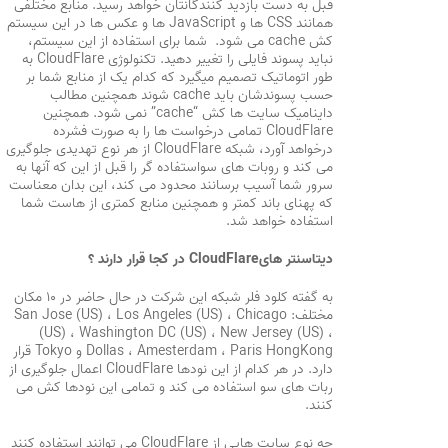
قبل به دست بازدید کنندگانتان خواهد رسید. منابع مختلفی
همانند CSS ها و JavaScript ها و عکس ها در این سیستم
کش cache می شود. شما برای استفاده از این سیستم،
نباید پسوند فایلی را تغییر دهید. تکنولوژی CloudFlare به
طور اتوماتیک تصمیم میگیرد که کدام یک از منابع شما بر
حسب پسوندشان باید cache شوند همچنین مطالب
داینامیک سایت ها کش “cache” نمی شود. همچنین
CloudFlare تمامی درخواست ها را به صورت فشرده
درخواهد آورد، شبکه CloudFlare از هر نوع تهدیدی جلوگیری
می کند و روبات های سواستفاده گر را قبل از این که آنها به
سرور شما آسیب برسانند محدود می کند، این بدان معناست
که پهنای باند کمتر و همچنین منابع کمتری از هاست شما
استفاده خواهد شد.
دیتاسنتر هایCloudFlare در کجا قرار دارند ؟
به گفته کلود فلر شبکه این شرکت در حال حاضر در ۱۰ مکان
مختلف: San Jose (US) ، Los Angeles (US) ، Chicago
(US) ، Washington DC (US) ، New Jersey (US) ،
Dollas ، Amesterdam ، Paris HongKong و Tokyo قرار
دارد. در هر کدام از این نودها CloudFlare اعمال جلوگیری از
ربات های سو استفاده می کند و تمامی این نودها کش می
کنند.
چه نوع سایت هایی از CloudFlare می توانند استفاده کنند