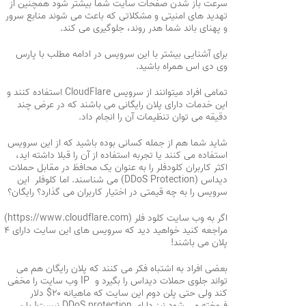
سرعت باز شدن صفحات سایت شما بیشتر شود همچنین از
تهدید های امنیتی و مشکلاتی که باعث می شوند منابع سرور
و پهنای باند شما هدر روند، جلوگیری می کند.
برای آشنایی بیشتر با این سرویس در ادامه مطلب با پارس
وی دی اس همراه باشید.
تمامی افراد میتوانند از سرویس CloudFlare استفاده کنند و
این خدمات دارای پلان رایگانی می باشند که در عرض چند
دقیقه می توان تنظیمات آن را انجام داد.
شاید شما هم از جمله کسانی بوده باشید که از این سرویس
استفاده می کنند یا تجربه استفاده از آن را قبلا داشته اید،
اکثر کاربران کلودفلر را به عنوان یک محافظ در مقابل حملات
دیداس (DDoS Protection) می شناسند. اما کلوفلر این
سرویس را به چه قیمتی در اختیار کاربران می گذارد؟ رایگان؟
اگر به وب سایت کلود فلر (https://www.cloudflare.com)
مراجعه کنید خواهید دید که سرویس های این سایت دارای ۴
پلان می باشند!
بعضی افراد به اشتباه فکر می کنند که پلان رایگان هم می
تواند جلوی حملات دیداس را بگیرد و IP وب سایت را مخفی
کند ولی حتی پلن دوم این سایت که ماهیانه ۲۰$ دلار
فروخته می شود نیز دارای DDoS protection نیست! پلن