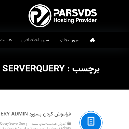
سرور مجازی
سرور اختصاصی
هاست
برچسب :
SERVERQUERY پسورد فراموش کردن
فراموش کردن پسورد SERVERQUERY ADMIN
آموزش ها
,
دسته‌بندی نشده
ServerQuery پسورد فراموش کردن
,
rQuery
Admin
,
فراموش کردن پسورد تیم اسپیک
,
فراموش کردن