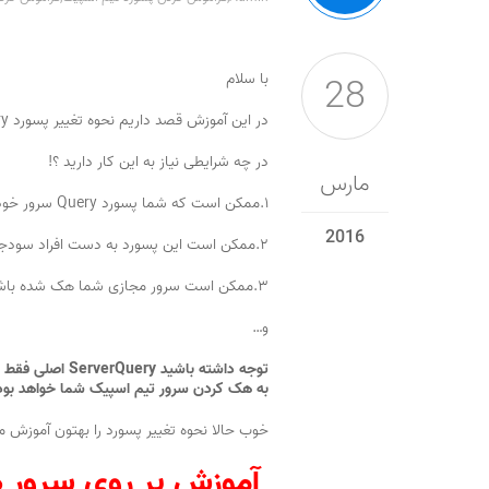
28
با سلام
در این آموزش قصد داریم نحوه تغییر پسورد ServerQuery در تیم اسپیک را آموزش دهیم
در چه شرایطی نیاز به این کار دارید ؟!
مارس
۱.ممکن است که شما پسورد Query سرور خودتون رو فراموش کرده باشید
2016
۲.ممکن است این پسورد به دست افراد سودجو رسیده باشید و قصد هک کردن سرور شما را داشته باشند
۳.ممکن است سرور مجازی شما هک شده باشد
و…
توجه داشته باشید ServerQuery اصلی فقط ۱ بار توسط نرم افزار تیم اسپیک ساخته میشود (
به هک کردن سرور تیم اسپیک شما خواهد بو
خوب حالا نحوه تغییر پسورد را بهتون آموزش م
آموزش بر روی سرور 