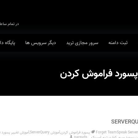
در تمام ساعا
ثبت دامنه
سرور مجازی ترید
دیگر سرویس ها
پایگاه د
Forget TeamSpeak Serve
,
آموزش ServerQuery
,
آموزش تغییر پسورد 
 پسورد سرور کواری تیم اسپیک
parsvds