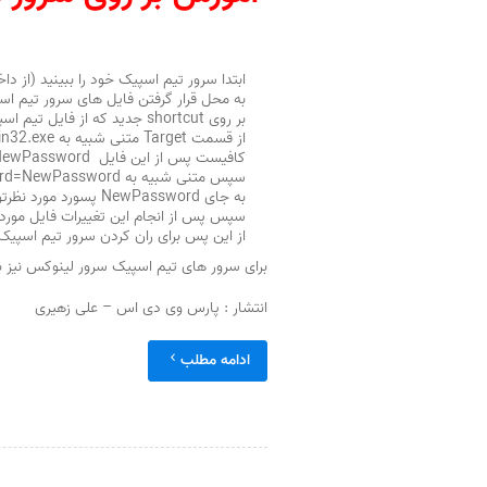
ابتدا سرور تیم اسپیک خود را ببینید (از داخل S
به محل قرار گرفتن فایل های سرور تیم اسپیک بروید و از فایل ts3server_win32.exe یا
بر روی shortcut جدید که از فایل تیم اسپیک سرور گرفتید کلیک راست کرده و بر روی Properties کلیک کنید
از قسمت Target متنی شبیه به C:Program Filesteamspeak3-server_win32ts3server_win32.exe مشاهده میکند
کافیست پس از این فایل serveradmin_password=NewPassword رو به آخر فایل تارگت اضافه کنید
سپس متنی شبیه به C:Program Filesteamspeak3-server_win32ts3server_win32.exe serveradmin_password=NewPasswordدارید
به جای NewPassword پسورد مورد نظرتون رو قرار بدید این همان پسورد ServerQuery جدید خواهد بود
سپس پس از انجام این تغییرات فایل مورد ن
از این پس برای ران کردن سرور تیم اسپیک 
برای سرور های تیم اسپیک سرور لینوکس نیز ب
انتشار : پارس وی دی اس – علی زهیری
ادامه مطلب