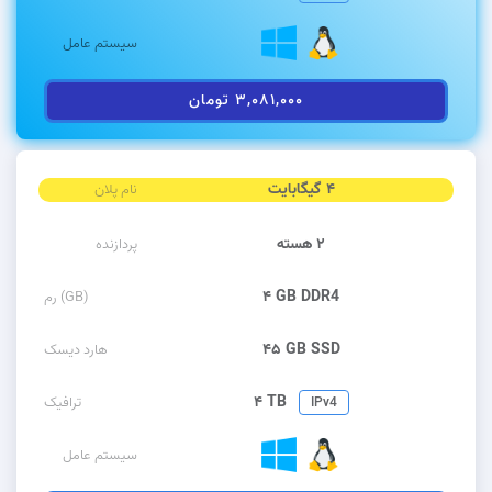
سیستم عامل
۳,۰۸۱,۰۰۰ تومان
۴ گیگابایت
نام پلان
۲ هسته
پردازنده
۴ GB DDR4
رم (GB)
۴۵ GB SSD
هارد دیسک
۴ TB
ترافیک
IPv4
سیستم عامل