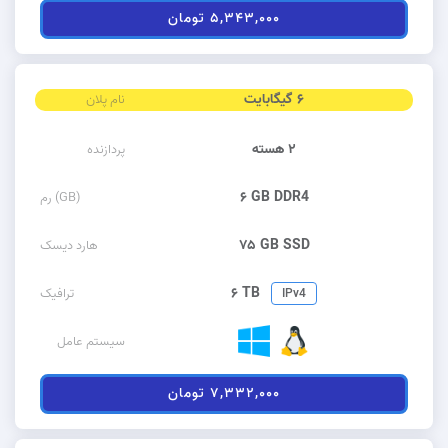
۵,۳۴۳,۰۰۰ تومان
۶ گیگابایت
نام پلان
۲ هسته
پردازنده
۶ GB DDR4
رم (GB)
۷۵ GB SSD
هارد دیسک
۶ TB
ترافیک
IPv4
سیستم عامل
۷,۳۳۲,۰۰۰ تومان