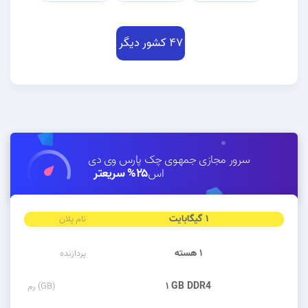
۴۷ کشور دیگر
سرور مجازی جمهوی چک پارس وی دی
اس
۲۵% سریعتر
۱ گیگابایت
نام پلان
۱ هسته
پردازنده
۱ GB DDR4
رم (GB)