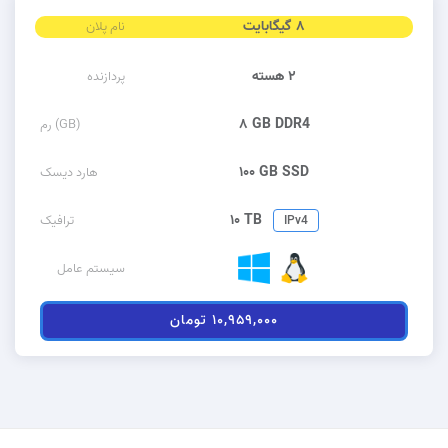
۸ گیگابایت
نام پلان
۲ هسته
پردازنده
۸ GB DDR4
رم (GB)
۱۰۰ GB SSD
هارد دیسک
۱۰ TB
ترافیک
IPv4
سیستم عامل
۱۰,۹۵۹,۰۰۰ تومان