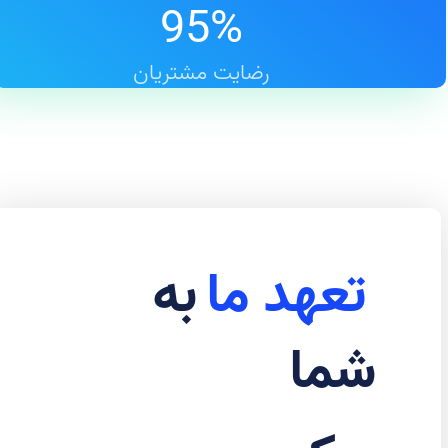
95
%
رضایت مشتریان
تعهد ما
به
شما