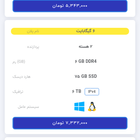
۵,۳۴۳,۰۰۰ تومان
۶ گیگابایت
نام پلان
۲ هسته
پردازنده
۶ GB DDR4
رم (GB)
۷۵ GB SSD
هارد دیسک
۶ TB
ترافیک
IPv4
سیستم عامل
۷,۳۳۲,۰۰۰ تومان