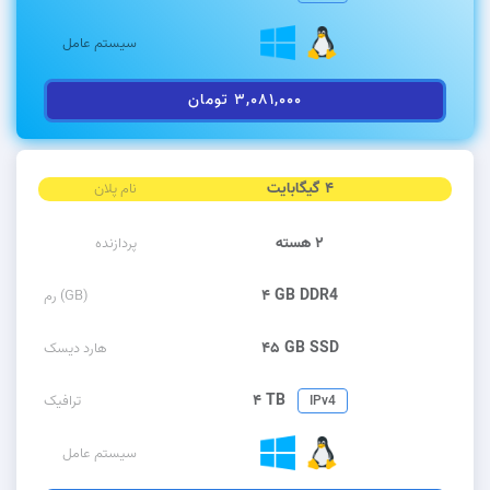
سیستم عامل
۳,۰۸۱,۰۰۰ تومان
۴ گیگابایت
نام پلان
۲ هسته
پردازنده
۴ GB DDR4
رم (GB)
۴۵ GB SSD
هارد دیسک
۴ TB
ترافیک
IPv4
سیستم عامل