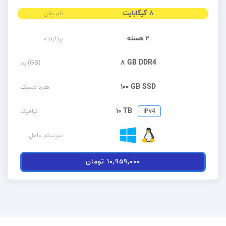
۸ گیگابایت
نام پلان
۲ هسته
پردازنده
۸ GB DDR4
رم (GB)
۱۰۰ GB SSD
هارد دیسک
۱۰ TB
ترافیک
IPv4
سیستم عامل
۱۰,۹۵۹,۰۰۰ تومان