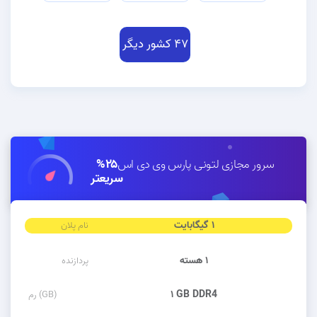
۴۷ کشور دیگر
سرور مجازی لتونی پارس وی دی اس
۲۵%
سریعتر
۱ گیگابایت
نام پلان
۱ هسته
پردازنده
۱ GB DDR4
رم (GB)