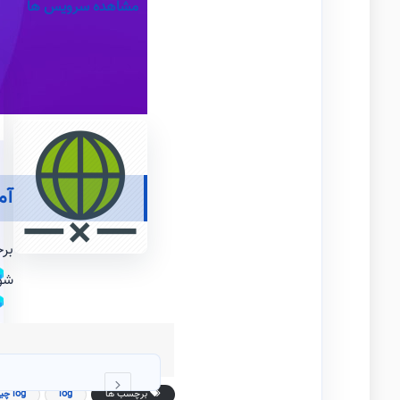
مشاهده سرویس ها
آم
برخ
شو
برچسب ها
log
log چیست