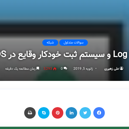
سوالات متداول
شبکه
PA
علی زهیری
ژانویه 5, 2019
0
3,293
زمان مطالعه یک دقیقه
فیسبوک
توییتر
لینکداین
پینتریست
اسکایپ
چاپ