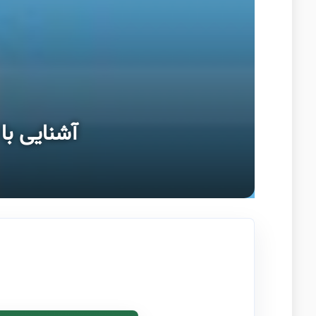
آشنایی با Log و سیستم‌ ثبت خودکار وقایع در RSVDS