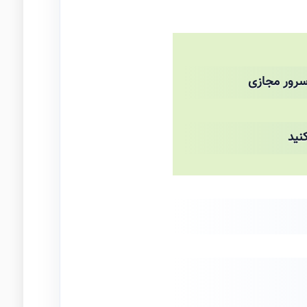
رور مجازی
نید