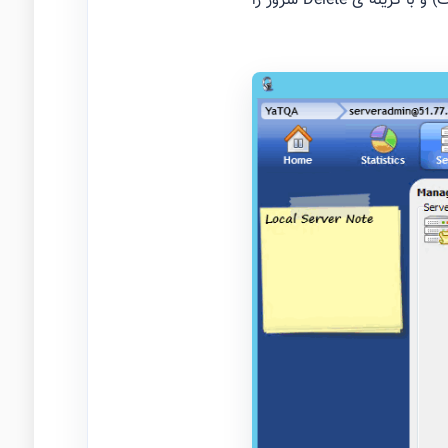
سربرگ servers را انتخاب کنید ، سپس از قسمت Stop سرور را متوقف(در تصویر زیر مشخص شده است) و با گزینه ی Delete سرور را