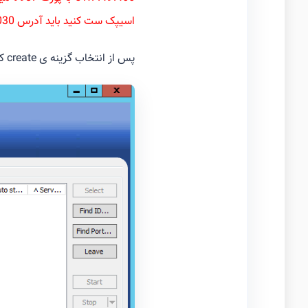
اسیپک ست کنید باید آدرس 51.77.97.66:3030 در کانکشن تیم اسپیک وارد شود تا به تیم اسپیک متصل شوید.
پس از انتخاب گزینه ی create که در تصویر مشخص شده است را انتخاب کنید