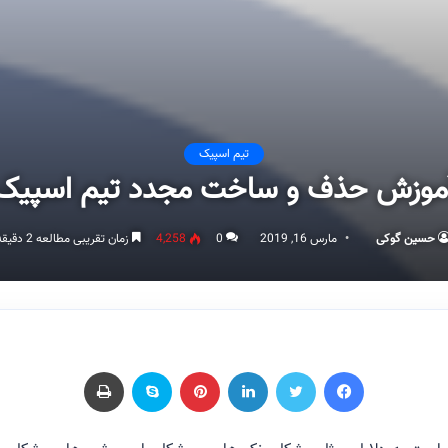
تیم اسپیک
موزش حذف و ساخت مجدد تیم اسپیک
حسین گوکی
مارس 16, 2019
0
4,258
زمان تقریبی مطالعه 2 دقیقه
فیسبوک
توییتر
لینکداین
پینتریست
اسکایپ
چاپ