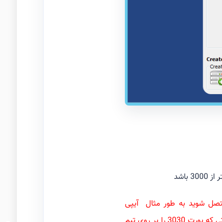
باشد
م اسپیک متصل شوید به طور مثال آیپی
51.77.97.66 با پورت 9987 میباشد که نیاز نیست در کانکشن تیم اسپیک پورت نوشته شود اما در صورتی که پورت 3030 را بر روی تیم