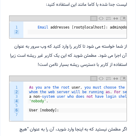
لیست جدا شده با کاما مانند این استفاده کنید:
1
Email 
addresses
[
root
@
localhost
]
:
admin
@
domain
2
از شما خواسته می شود تا کاربر را وارد کنید که وب سرور به عنوان
آن اجرا می شود. مطمئن شوید که این یک کاربر غیر ریشه است زیرا
استفاده از کاربر با دسترسی ریشه بسیار ناامن است!
1
As
you 
are 
the 
root 
user
,
you 
must 
choose 
the 
user
2
whom 
the 
web 
server 
will 
be 
running 
as
.
For
securi
3
a
non
-
system 
user 
who 
does 
not
have 
login 
shell 
an
4
'nobody'
.
5
6
User
[
nobody
]
:
7
اگر مطمئن نیستید که به اینجا وارد شوید، آن را به عنوان “هیچ