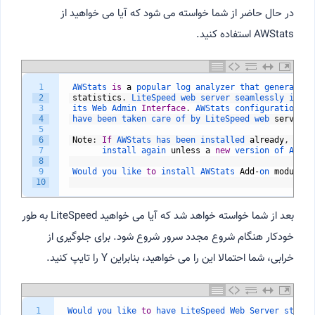
در حال حاضر از شما خواسته می شود که آیا می خواهید از
AWStats استفاده کنید.
1
AWStats 
is
a
popular 
log 
analyzer 
that 
generates 
2
statistics
.
LiteSpeed 
web 
server 
seamlessly 
integ
3
its 
Web 
Admin 
Interface
.
AWStats 
configuration 
an
4
have 
been 
taken 
care 
of 
by 
LiteSpeed 
web 
server
.
5
6
Note
:
If
AWStats 
has 
been 
installed 
already
,
you 
7
install 
again 
unless
a
new
version 
of 
AWSta
8
9
Would 
you 
like 
to
install 
AWStats 
Add
-
on 
module
[
10
بعد از شما خواسته خواهد شد که آیا می خواهید LiteSpeed به طور
خودکار هنگام شروع مجدد سرور شروع شود. برای جلوگیری از
خرابی، شما احتمالا این را می خواهید، بنابراین Y را تایپ کنید.
1
Would 
you 
like 
to
have 
LiteSpeed 
Web 
Server 
starte