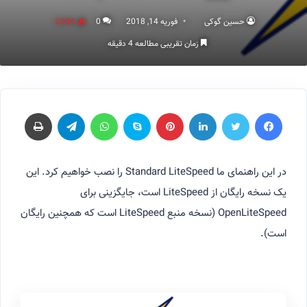
حسین گوکی
فوریه 14, 2018
0
2,936
زمان تقریبی مطالعه 4 دقیقه
فیسبوک
توییتر
لینکداین
پینتریست
اسکایپ
واتس آپ
تلگرام
چاپ
در این راهنمای ما Standard LiteSpeed را نصب خواهیم کرد. این
یک نسخه رایگان از LiteSpeed است، جایگزینی برای
OpenLiteSpeed (نسخه منبع LiteSpeed است که همچنین رایگان
است).