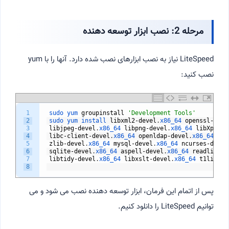
مرحله 2: نصب ابزار توسعه دهنده
LiteSpeed نیاز به نصب ابزارهای نصب شده دارد. آنها را با yum
نصب کنید:
1
sudo 
yum 
groupinstall
'Development Tools'
2
sudo 
yum 
install 
libxml2
-
devel
.
x86_64 
openssl
-
deve
3
libjpeg
-
devel
.
x86_64 
libpng
-
devel
.
x86_64 
libXpm
-
de
4
libc
-
client
-
devel
.
x86_64 
openldap
-
devel
.
x86_64 
lib
5
zlib
-
devel
.
x86_64 
mysql
-
devel
.
x86_64 
ncurses
-
devel
6
sqlite
-
devel
.
x86_64 
aspell
-
devel
.
x86_64 
readline
-
d
7
libtidy
-
devel
.
x86_64 
libxslt
-
devel
.
x86_64 
t1lib
-
de
8
پس از اتمام این فرمان، ابزار توسعه دهنده نصب می شود و می
توانیم LiteSpeed را دانلود کنیم.