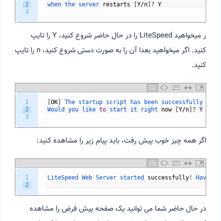
2
when 
the 
server 
restarts
[
Y
/
n
]
?
Y
3
ر میخواهید LiteSpeed را در حال حاضر شروع کنید، Y را تایپ
کنید. اگر میخواهید بعدا آن را به صورت دستی شروع کنید، n را تایپ
کنید.
1
[
OK
]
The 
startup 
script 
has 
been 
successfully 
inst
2
Would 
you 
like 
to
start 
it 
right 
now
[
Y
/
n
]
?
Y
3
اگر همه چیز خوب پیش رفت، باید پیام زیر را مشاهده کنید:
1
LiteSpeed 
Web 
Server 
started 
successfully
!
Have 
fu
2
در حال حاضر شما می توانید یک صفحه پیش فرض را مشاهده