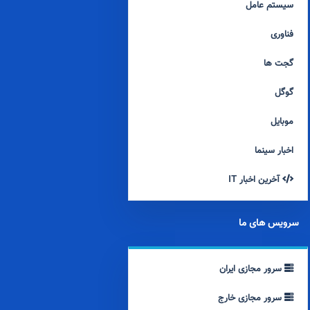
سیستم عامل
فناوری
گجت ها
گوگل
موبایل
اخبار سینما
آخرین اخبار IT
سرویس های ما
سرور مجازی ایران
سرور مجازی خارج