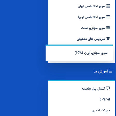
سرور اختصاصی ایران
سرور اختصاصی اروپا
سرور مجازی تست
سرویس های تخفیفی
سرور مجازی ایران (%10)
آموزش ها
کنترل پنل هاست
cPanel
دایرکت ادمین