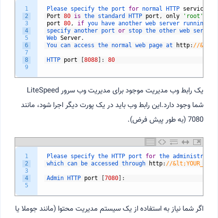
1
Please 
specify 
the 
port 
for
normal 
HTTP 
service
.
2
Port
80
is
the 
standard 
HTTP 
port
,
only
'root'
use
3
port
80
,
if
you 
have 
another 
web 
server 
running 
on
4
specify 
another 
port 
or
stop 
the 
other 
web 
server 
5
Web 
Server
.
6
You 
can 
access 
the 
normal 
web 
page 
at 
http
:
//&lt;Y
7
8
HTTP 
port
[
8088
]
:
80
9
یک رابط وب مدیریت موجود برای مدیریت وب سرور LiteSpeed
شما وجود دارد.این رابط وب باید در یک پورت دیگر اجرا شود، مانند
7080 (به طور پیش فرض).
1
Please 
specify 
the 
HTTP 
port 
for
the 
administratio
2
which 
can 
be 
accessed 
through 
http
:
//&lt;YOUR_HOST
3
4
Admin 
HTTP 
port
[
7080
]
:
5
اگر شما نیاز به استفاده از یک سیستم مدیریت محتوا (مانند جوملا یا