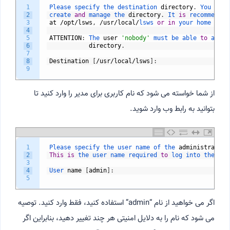
1
Please 
specify 
the 
destination 
directory
.
You 
must
2
create 
and
manage 
the 
directory
.
It 
is
recommended
3
at
/
opt
/
lsws
,
/
usr
/
local
/
lsws 
or
in
your 
home 
dire
4
5
ATTENTION
:
The 
user
'nobody'
must 
be 
able 
to
acces
6
directory
.
7
8
Destination
[
/
usr
/
local
/
lsws
]
:
9
از شما خواسته می شود که نام کاربری برای مدیر را وارد کنید تا
بتوانید به رابط وب وارد شوید.
1
Please 
specify 
the 
user 
name 
of 
the 
administrator
.
2
This
is
the 
user 
name 
required 
to
log 
into 
the 
adm
3
4
User 
name
[
admin
]
:
5
اگر می خواهید از نام “admin” استفاده کنید، فقط وارد کنید. توصیه
می شود که نام را به دلایل امنیتی هر چند تغییر دهید، بنابراین اگر