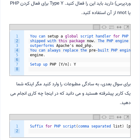
وردپرس) دارید باید این را فعال کنید. Type Y برای فعال کردن PHP
یا nnot از آن استفاده کنید.
1
You 
can 
setup
a
global
script 
handler 
for
PHP 
with
2
shipped 
with 
this
package
now
.
The 
PHP 
engine 
runs
3
outperforms 
Apache
'
s
mod_php
.
4
You 
can 
always 
replace 
the 
pre
-
built 
PHP 
engine 
wi
5
engine
.
6
7
Setup 
up 
PHP
[
Y
/
n
]
:
Y
8
برای سوال بعدی، به سادگی مطبوعات را وارد کنید مگر اینکه شما
یک کاربر پیشرفته هستید و می دانید که در اینجا چه کاری انجام می
دهید.
1
Suffix 
for
PHP 
script
(
comma 
separated 
list
)
[
php
]
:
2