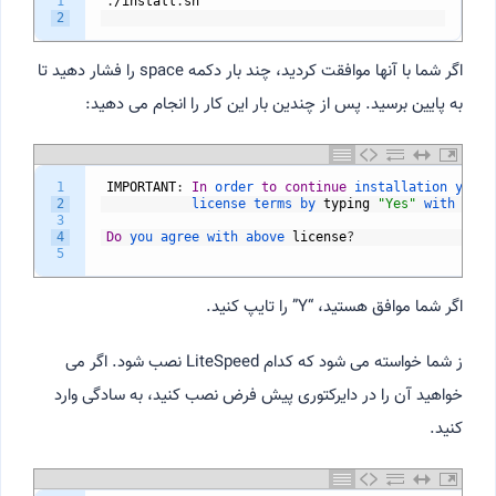
1
.
/
install
.
sh
2
اگر شما با آنها موافقت کردید، چند بار دکمه space را فشار دهید تا
به پایین برسید. پس از چندین بار این کار را انجام می دهید:
1
IMPORTANT
:
In
order 
to
continue
installation 
you 
m
2
license 
terms 
by 
typing
"Yes"
with 
capi
3
4
Do
you 
agree 
with 
above 
license
?
5
اگر شما موافق هستید، “Y” را تایپ کنید.
ز شما خواسته می شود که کدام LiteSpeed نصب شود. اگر می
خواهید آن را در دایرکتوری پیش فرض نصب کنید، به سادگی وارد
کنید.