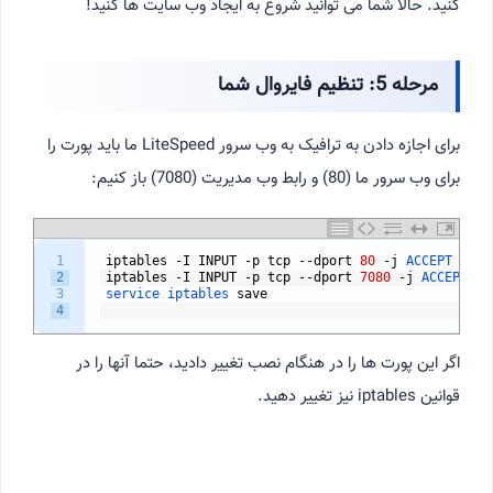
کنید. حالا شما می توانید شروع به ایجاد وب سایت ها کنید!
مرحله 5: تنظیم فایروال شما
برای اجازه دادن به ترافیک به وب سرور LiteSpeed ما باید پورت را
برای وب سرور ما (80) و رابط وب مدیریت (7080) باز کنیم:
1
iptables
-
I
INPUT
-
p
tcp
--
dport
80
-
j
ACCEPT
2
iptables
-
I
INPUT
-
p
tcp
--
dport
7080
-
j
ACCEPT
3
service 
iptables 
save
4
اگر این پورت ها را در هنگام نصب تغییر دادید، حتما آنها را در
قوانین iptables نیز تغییر دهید.