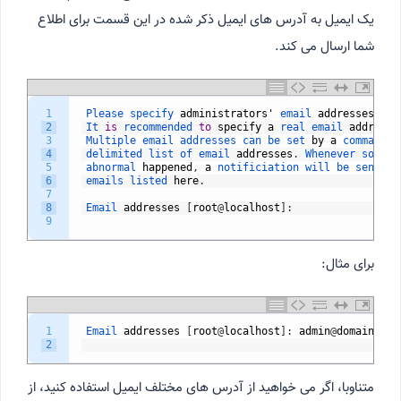
یک ایمیل به آدرس های ایمیل ذکر شده در این قسمت برای اطلاع
شما ارسال می کند.
1
Please 
specify 
administrators
'
email 
addresses
.
2
It 
is
recommended 
to
specify
a
real 
email 
address
,
3
Multiple 
email 
addresses 
can 
be 
set 
by
a
comma 
4
delimited 
list 
of 
email 
addresses
.
Whenever 
someth
5
abnormal 
happened
,
a
notificiation 
will 
be 
sent 
to
6
emails 
listed 
here
.
7
8
Email 
addresses
[
root
@
localhost
]
:
9
برای مثال:
1
Email 
addresses
[
root
@
localhost
]
:
admin
@
domain
.
com
2
متناوبا، اگر می خواهید از آدرس های مختلف ایمیل استفاده کنید، از