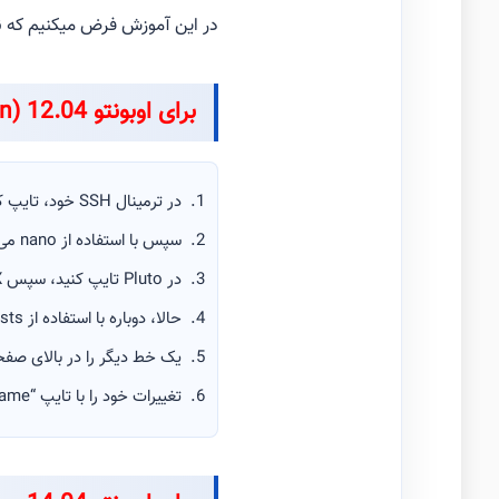
در این آموزش فرض میکنیم که نام “هاس
برای اوبونتو 12.04 (Pangolin)
در ترمینال SSH خود، تایپ کنید: hostname pluto
سپس با استفاده از nano می توانید نام: nano / etc / hostname را تایپ کنید
در Pluto تایپ کنید، سپس Ctrl + X، سپس Y را فشار دهید، سپس Enter را بزنید.
حالا، دوباره با استفاده از nano، nano / etc / hosts را تایپ کنید تا فایل هاست را ویرایش کنید.
یک خط دیگر را در بالای صفحه اضافه 
تغییرات خود را با تایپ “hostname” تایید کنید.