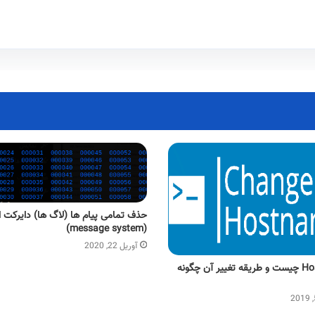
حذف تمامی پیام ها (لاگ ها) دایرکت 
(message system)
آوریل 22, 2020
Hostname چیست و طریقه تغییر آن چگونه