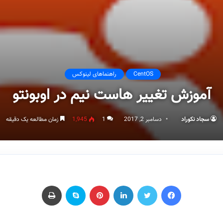
CentOS
راهنماهای لینوکس
آموزش تغییر هاست نیم در اوبونتو
سجاد نکوراد
دسامبر 2, 2017
1
1,945
زمان مطالعه یک دقیقه
فیسبوک
توییتر
لینکداین
پینتریست
اسکایپ
چاپ