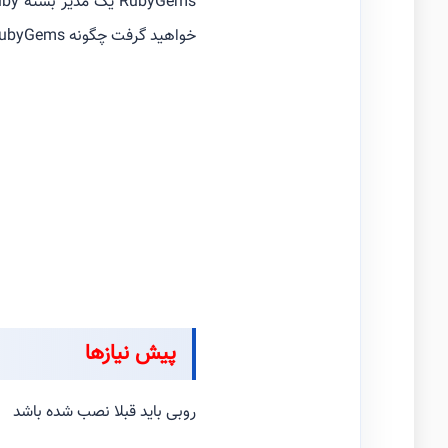
خواهید گرفت چگونه RubyGems را در لینوکس نصب کنید. من دستورالعمل هایی برای اوبونتو و CentOS ارائه دادم.
پیش نیازها
روبی باید قبلا نصب شده باشد