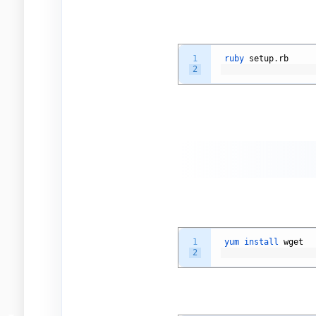
1
ruby 
setup
.
rb
2
1
yum 
install 
wget
2