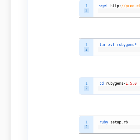
1
wget 
http
:
//produc
2
1
tar 
xvf 
rubygems*
2
1
cd 
rubygems
-
1.5.0
2
1
ruby 
setup
.
rb
2