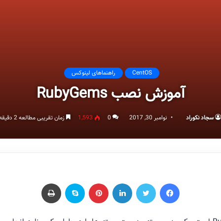
CentOS
راهنماهای لینوکس
آموزش نصب RubyGems
سجاد نکوراد
نوامبر 30, 2017
0
1,593
زمان تقریبی مطالعه 2 دقیقه
فیسبوک
توییتر
لینکداین
پینتریست
اسکایپ
چاپ