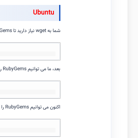
Ubuntu
شما به wget نیاز دارید تا RubyGems را دانلود کنید، اگر قبلا آن را نصب نکرده باشید، آن را نصب کنید:
بعد، ما می توانیم RubyGems را با استفاده از wget دانلود کنیم:
اکنون می توانیم RubyGems را از هم جدا کنیم: