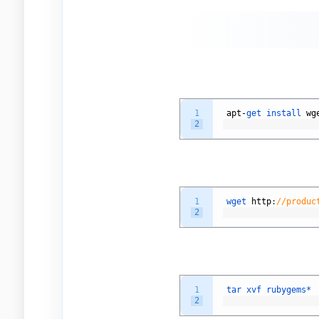
1
apt
-
get 
install 
wg
2
1
wget 
http
:
//produc
2
1
tar 
xvf 
rubygems*
2