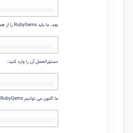
بعد، ما باید RubyGems را از هم جدا کنیم:
دستورالعمل آن را وارد کنید:
ما اکنون می توانیم RubyGems را با استفاده از Ruby نصب کنیم: