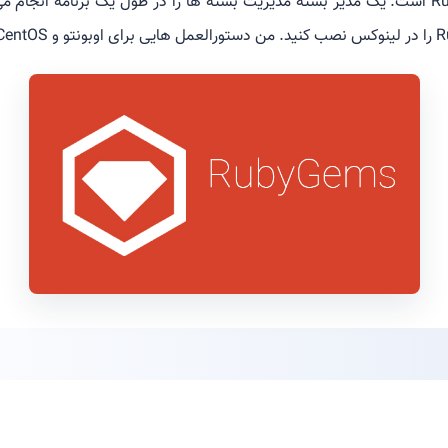
RubyGems یک مدیر بسته Ruby است. یک مدیر بسته مدیریت بسته ها را در طول یک برنامه 