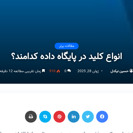
مقالات برتر
انواع کلید در پایگاه داده کدامند؟
حسین نیکدل
ژوئن 28, 2025
0
910
زمان تقریبی مطالعه 12 دقیقه
فیسبوک
توییتر
لینکداین
پینتریست
اسکایپ
چاپ