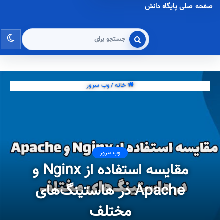
صفحه اصلی پایگاه دانش
تغی
جستجو
برای
پو
خانه
/
وب سرور
وب سرور
مقایسه استفاده از Nginx و
Apache در هاستینگ‌های
مختلف