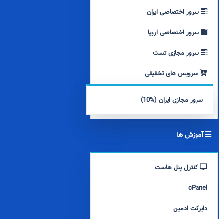
سرور اختصاصی ایران
سرور اختصاصی اروپا
سرور مجازی تست
سرویس های تخفیفی
سرور مجازی ایران (%10)
آموزش ها
کنترل پنل هاست
cPanel
دایرکت ادمین