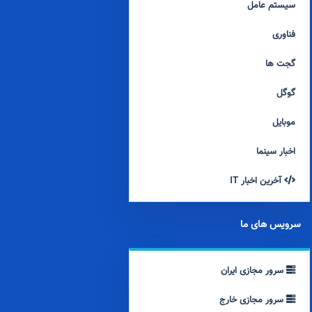
سیستم عامل
فناوری
گجت ها
گوگل
موبایل
اخبار سینما
آخرین اخبار IT
سرویس های ما
سرور مجازی ایران
سرور مجازی خارج