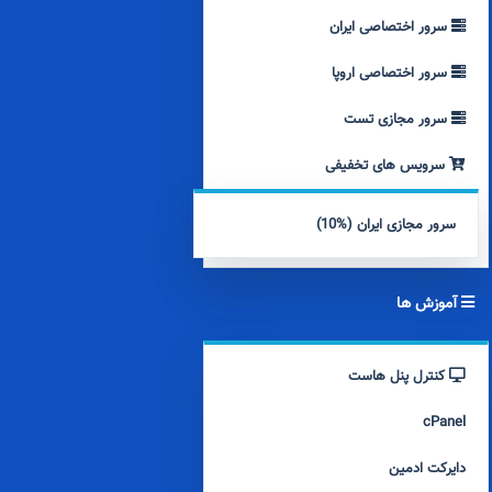
سرور اختصاصی ایران
سرور اختصاصی اروپا
سرور مجازی تست
سرویس های تخفیفی
سرور مجازی ایران (%10)
آموزش ها
کنترل پنل هاست
cPanel
دایرکت ادمین