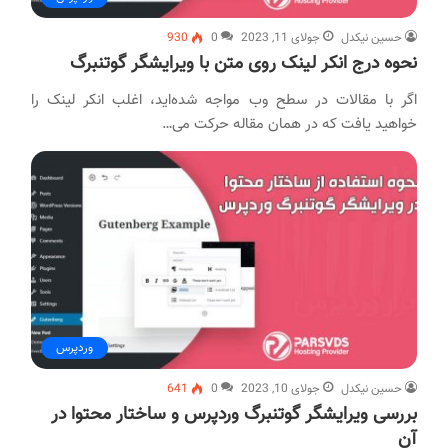
حسین نیکدل
جولای 11, 2023
0
930
نحوه درج انکر لینک روی متن با ویرایشگر گوتنبرگ
اگر با مقالات در سطح وب مواجه شده‌اید، اغلب انکر لینک را
خواهید یافت که در همان مقاله حرکت می…
وردپرس
حسین نیکدل
جولای 10, 2023
0
641
بررسی ویرایشگر گوتنبرگ وردپرس و ساختار محتوا در
آن