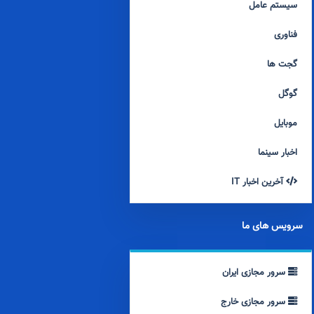
سیستم عامل
فناوری
گجت ها
گوگل
موبایل
اخبار سینما
آخرین اخبار IT
سرویس های ما
سرور مجازی ایران
سرور مجازی خارج