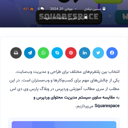
حسین نیکدل
جولای 31, 2024
0
491
زمان تقریبی مطالعه 16 دقیقه
فیسبوک
توییتر
لینکداین
پینتریست
اسکایپ
واتس آپ
تلگرام
چاپ
انتخاب بین پلتفرم‌های مختلف برای طراحی و مدیریت وب‌سایت،
یکی از چالش‌های مهم برای کسب‌وکارها و وب‌مستران است. در این
مطلب از سری مطالب آموزشی وردپرس در وبلاگ پارس وی دی اس
به
مقایسه سئوی سیستم مدیریت محتوای وردپرس و
Squarespace
می‌پردازیم.