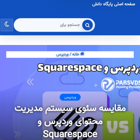
صفحه اصلی پایگاه دانش
تغی
جستجو
برای
پو
خانه
/
وردپرس
وردپرس
مقایسه سئوی سیستم مدیریت
محتوای وردپرس و
Squarespace