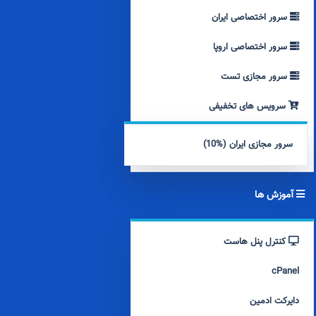
سرور اختصاصی ایران
سرور اختصاصی اروپا
سرور مجازی تست
سرویس های تخفیفی
سرور مجازی ایران (%10)
آموزش ها
کنترل پنل هاست
cPanel
دایرکت ادمین