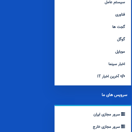
سیستم عامل
فناوری
گجت ها
گوگل
موبایل
اخبار سینما
آخرین اخبار IT
سرویس های ما
سرور مجازی ایران
سرور مجازی خارج