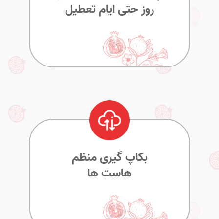
روز حتی ایام تعطیل
بکاپ گیری منظم
هاست ها