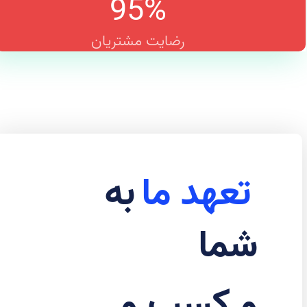
95
%
رضایت مشتریان
تعهد ما
به
شما
و کسب و