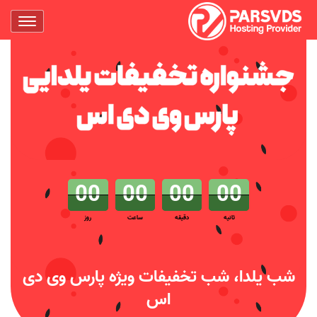
00
00
00
00
ثانیه
دقیقه
ساعت
روز
شب یلدا، شب تخفیفات ویژه پارس وی دی
اس