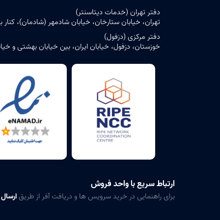
دفتر تهران (خدمات دیتاسنتر)
تهران، خیابان ستارخان، خیابان شادمهر (شادمان)، کنار بن‌بست ش
دفتر مرکزی (دزفول)
خوزستان، دزفول، خیابان ایران، بین خیابان بهشتی و خیابان حافظ، پلاک ۶ – ساختمان مرک
ارتباط سریع با واحد فروش
برای راهنمایی در خرید سرویس ها و دریافت آفر از طریق
ارسال