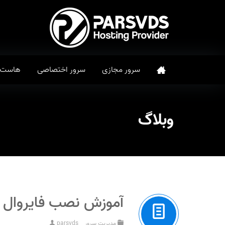
سرور مجازی
سرور اختصاصی
هاست
وبلاگ
آموزش نصب فایروال csf روی سرور مجازی یا اختصاصی
مدیریت سرور
parsvds