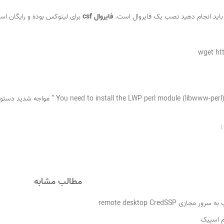
ه باید انجام دهید نصب یک فایروال است.
فایروال csf
wget ht
:
مطالب مشابه
remote desktop CredSS
م اسپیک