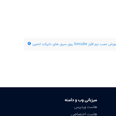
ش نصب نرم افزار Ioncube روی سرور های دایرکت ادمین
میزبانی وب و دامنه
هاست وردپرس
هاست اختصاصی