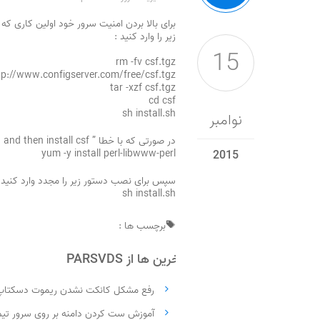
برای بالا بردن امنیت سرور خود اولین کاری ک
زیر را وارد کنید :
15
rm -fv csf.tgz
tp://www.configserver.com/free/csf.tgz
tar -xzf csf.tgz
cd csf
sh install.sh
نوامبر
در صورتی که با خطا ” You need to install the LWP perl module (libwww-perl) and then install csf ” مواجه شدید دستور زیر را وارد کنید :
yum -y install perl-libwww-perl
2015
سپس برای نصب دستور زیر را مجدد وارد کنید 
sh install.sh
برچسب ها :
آخرین ها از PARSVDS
رفع مشکل کانکت نشدن ریموت دسکتاپ به سرور مجازی P
آموزش ست کردن دامنه بر روی سرور تی