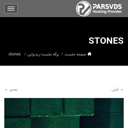
STONES
صفحه نخست
برگه نخست-ریدیزاین
stones
→ قبلی
بعدی ←