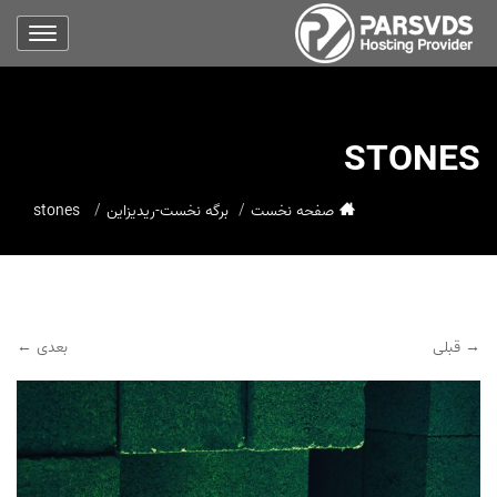
STONES
صفحه نخست
برگه نخست-ریدیزاین
stones
→ قبلی
بعدی ←