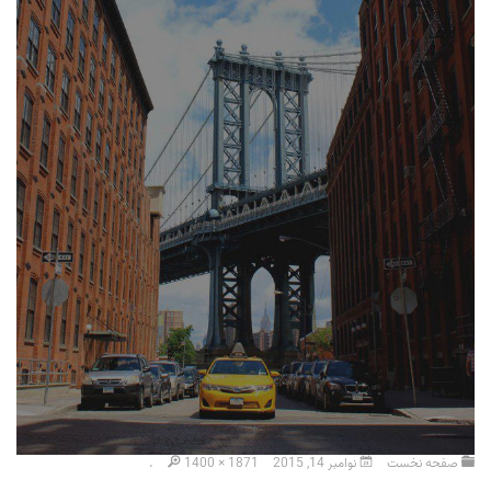
صفحه نخست
نوامبر 14, 2015
1400 × 1871
.