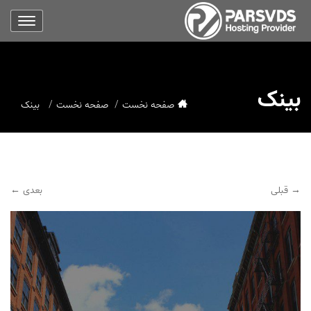
بینک
صفحه نخست
صفحه نخست
بینک
→ قبلی
بعدی ←