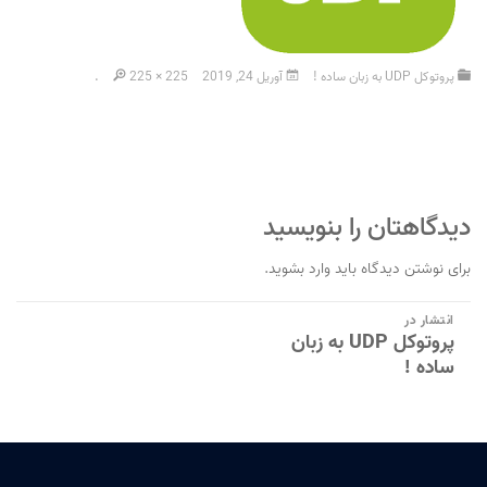
پروتوکل UDP به زبان ساده !
آوریل 24, 2019
225 × 225
.
دیدگاهتان را بنویسید
برای نوشتن دیدگاه باید
وارد بشوید
.
راهبری
انتشار در
پروتوکل UDP به زبان
نوشته
ساده !