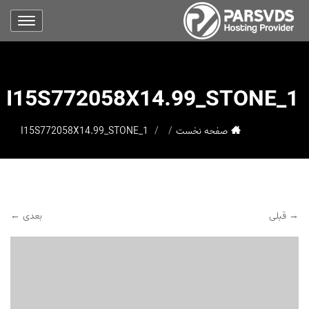
I15S772058X14.99_STONE_1
صفحه نخست
I15S772058X14.99_STONE_1
→ قبلی
بعدی ←