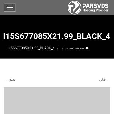
I15S677085X21.99_BLACK_4
صفحه نخست
I15S677085X21.99_BLACK_4
→ قبلی
بعدی ←