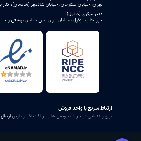
تهران، خیابان ستارخان، خیابان شادمهر (شادمان)، کنار بن‌بست ش
دفتر مرکزی (دزفول)
خوزستان، دزفول، خیابان ایران، بین خیابان بهشتی و خیابان حافظ، پلاک ۶ – ساختمان مرک
ارتباط سریع با واحد فروش
برای راهنمایی در خرید سرویس ها و دریافت آفر از طریق
ارسال