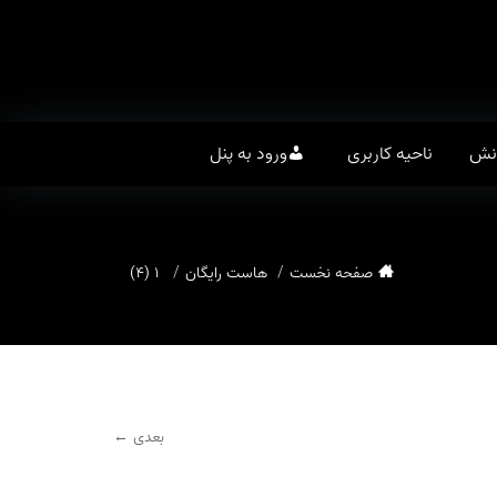
انش
ناحیه کاربری
ورود به پنل
صفحه نخست
هاست رایگان
۱ (۴)
بعدی ←