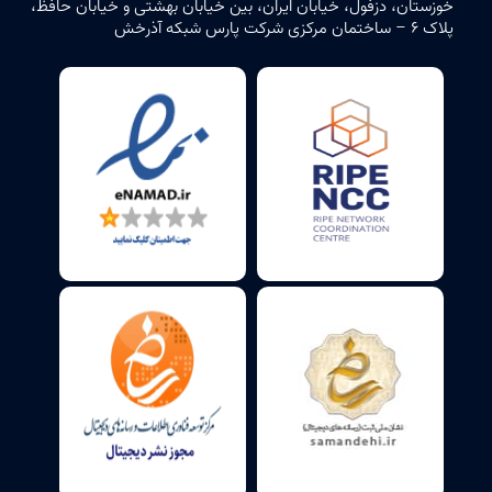
خوزستان، دزفول، خیابان ایران، بین خیابان بهشتی و خیابان حافظ،
پلاک ۶ – ساختمان مرکزی شرکت پارس شبکه آذرخش