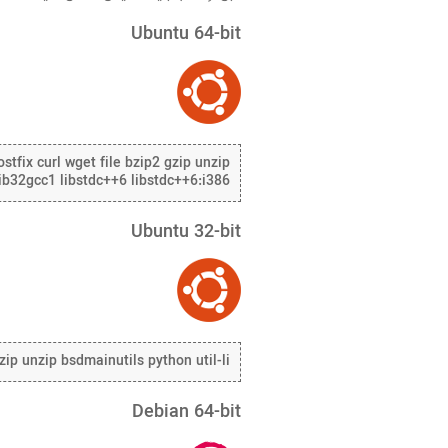
Ubuntu 64-bit
stfix curl wget file bzip2 gzip unzip
 lib32gcc1 libstdc++6 libstdc++6:i386
Ubuntu 32-bit
gzip unzip bsdmainutils python util-li
Debian 64-bit