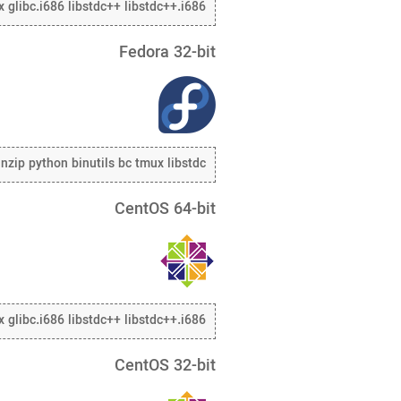
x glibc.i686 libstdc++ libstdc++.i686
Fedora 32-bit
nzip python binutils bc tmux libstdc++
CentOS 64-bit
x glibc.i686 libstdc++ libstdc++.i686
CentOS 32-bit