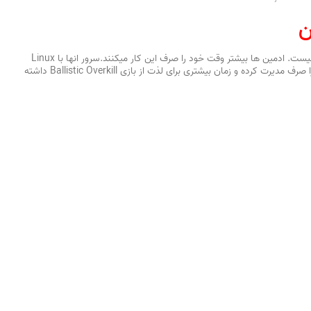
ن
مدیریت سرور های بازی برای خودتان آسان نیست. ادمین ها بیشتر وقت خود را صرف این کار میکنند.سرور انها با Linux
طراحی شده است تا ادمین ها زمان کمتری را صرف مدیرت کرده و زمان بیشتری برای لذت از بازی Ballistic Overkill داشته