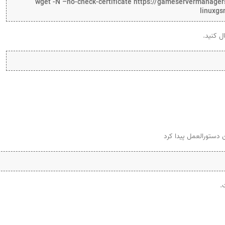
wget -N –no-check-certificate https://gameservermanage
linuxgs
 دستورالعمل پیدا کرد
.