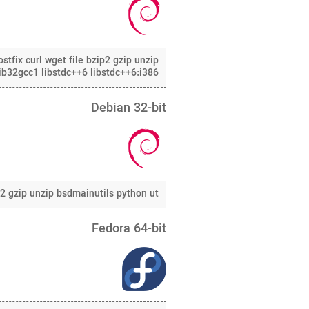
stfix curl wget file bzip2 gzip unzip
 lib32gcc1 libstdc++6 libstdc++6:i386
Debian 32-bit
ip2 gzip unzip bsdmainutils python ut
Fedora 64-bit