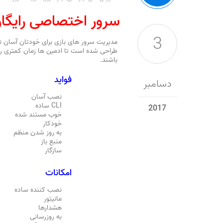
سرور اختصاصی رایگا
3
باشند.
فواید
دسامبر
نصب آسان
CLI ساده
2017
خوب مستند شده
خودکار
به روز شدن منظم
منبع باز
سازگار
امکانات
نصب کننده ساده
مانیتور
هشدارها
به روزرسانی