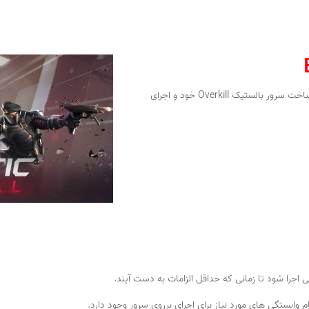
در زیر دستورالعمل های اساسی مورد نیاز برای ساخت سرور بالستیک Overkill خود و اجرای
وابستگی های مورد نیاز برای اجرای برروی سرور وجود دارد.