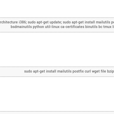
hitecture i386; sudo apt-get update; sudo apt-get install mailutils po
bsdmainutils python util-linux ca-certificates binutils bc tmux
sudo apt-get install mailutils postfix curl wget file bz