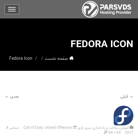
FEDORA ICON
صفحه نخست
Fedora Icon
→ قبلی
بعدی ←
آموزش ساخت و راه اندازی سرور بازی Call of Duty: United Offensive
دسامبر 4,
.
64 × 64
2017