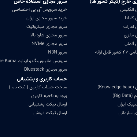
ی خارج (دیگر کشور ها)
سرور مجازی استفاده خاص
 انگلیس
خرید سرویس آی پی اختصاصی
کانادا
خرید سرور مجازی ارزان
 امارات
سرور مجازی میکروتیک
 مالزی
سرور مجازی هارد بالا
 آلمان
سرور مجازی NVMe
ابل ارائه
سرور N8N
سرویس مانیتورینگ و آپتایم Uptime Kuma
سرور مجازی Bluestack
حساب کاربری و پشتیبانی
Know)
ساخت حساب کاربری ( ثبت نام )
Big)
ورود به ناحیه کاربری
سپیک ایران
ارسال تیکت پشتیبانی
 سازمانی
ارسال تیکت فروش