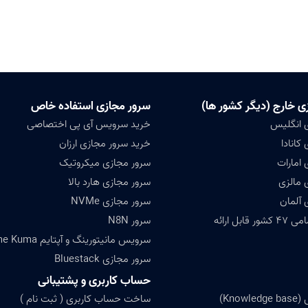
ی خارج (دیگر کشور ها)
سرور مجازی استفاده خاص
 انگلیس
خرید سرویس آی پی اختصاصی
کانادا
خرید سرور مجازی ارزان
 امارات
سرور مجازی میکروتیک
 مالزی
سرور مجازی هارد بالا
 آلمان
سرور مجازی NVMe
ابل ارائه
سرور N8N
سرویس مانیتورینگ و آپتایم Uptime Kuma
سرور مجازی Bluestack
حساب کاربری و پشتیبانی
Know)
ساخت حساب کاربری ( ثبت نام )