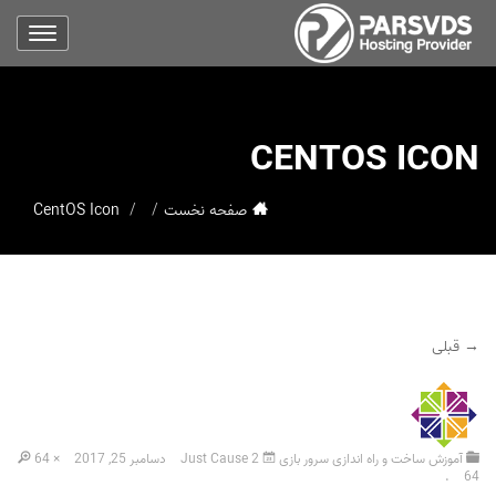
CENTOS ICON
صفحه نخست
CentOS Icon
→ قبلی
آموزش ساخت و راه اندازی سرور بازی Just Cause 2
دسامبر 25, 2017
64 ×
.
64