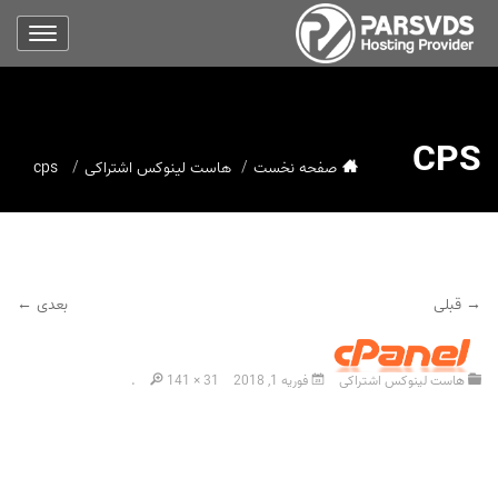
CPS
صفحه نخست
هاست لینوکس اشتراکی
cps
→ قبلی
بعدی ←
هاست لینوکس اشتراکی
فوریه 1, 2018
141 × 31
.