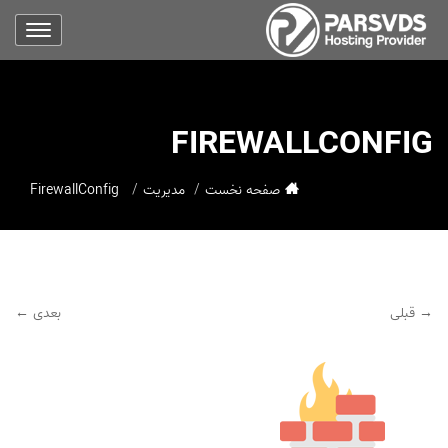
FIREWALLCONFIG
صفحه نخست
مدیریت
FirewallConfig
→ قبلی
بعدی ←