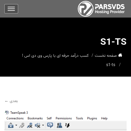
S1-TS
صفحه نخست
کسب درآمد حرفه ای با پارس وی دی اس !
s1-ts
بعدی ←