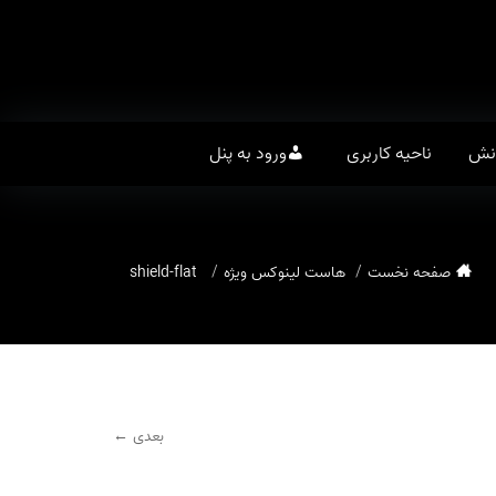
انش
ناحیه کاربری
ورود به پنل
صفحه نخست
هاست لینوکس ویژه
shield-flat
بعدی ←