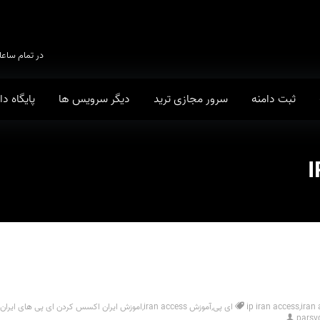
در تمام ساعا
ثبت دامنه
سرور مجازی ترید
دیگر سرویس ها
پایگاه د
iran
,
ip iran access
,
آموزش iran access
,
اموزش ایران اکسس کردن ای پی های ایران
parsv