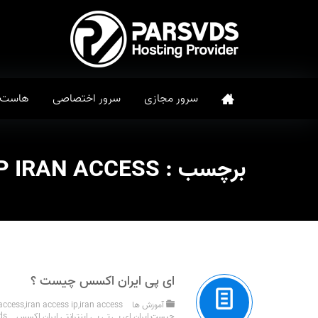
سرور مجازی
سرور اختصاصی
هاست
برچسب :
IP IRAN ACCESS
ای پی ایران اکسس چیست ؟
آموزش ها
iran access ای پی
,
iran access ip
,
 access
چیست
,
ایران ای پی
,
تی پی اینترانتی ایران اکسس
ds