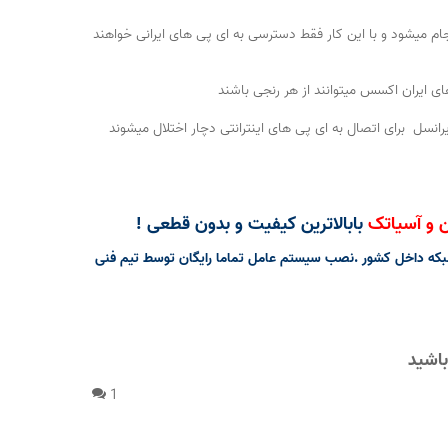
م میشود و با این کار فقط دسترسی به ای پی های ایرانی خواهند
ه برخی ISP های داخلی مانند رایتل – همراه اول – ایرانسل برای اتصال به ای پی های اینترانتی دچار اختلال میشوند
ین و آسیاتک
با
بالاترین کیفیت و بدون قطعی !
یام بالای ۹۹/۹۹% مناسب برای تمامی استفاده ها در شبکه داخل کشور .نصب سیستم عامل تماما رایگان توسط تیم فنی
باشید
1