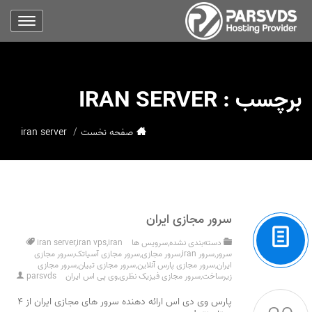
برچسب :
IRAN SERVER
صفحه نخست
iran server
سرور مجازی ایران
دسته‌بندی نشده
,
سرویس ها
iran
,
iran vps
,
iran server
سرور
,
سرور iran
,
سرور مجازی
,
سرور مجازی آسیاتک
,
سرور مجازی
ایران
,
سرور مجازی پارس آنلاین
,
سرور مجازی تبیان
,
سرور مجازی
زیرساخت
,
سرور مجازی فیزیک نظری
,
وی پی اس ایران
parsvds
پارس وی دی اس ارائه دهنده سرور های مجازی ایران از ۴