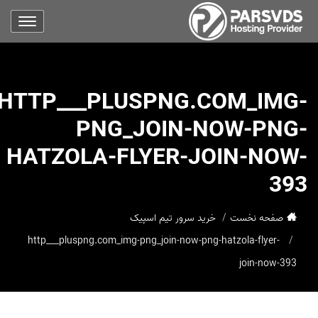
HTTP___PLUSPNG.COM_IMG-
PNG_JOIN-NOW-PNG-
HATZOLA-FLYER-JOIN-NOW-
393
صفحه نخست
خرید سرور تیم اسپیک
http___pluspng.com_img-png_join-now-png-hatzola-flyer-
join-now-393