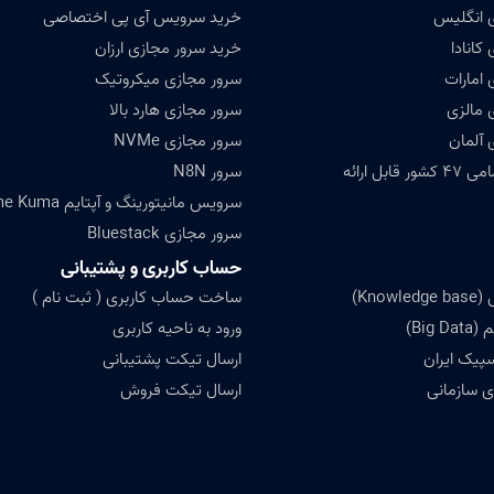
 انگلیس
خرید سرویس آی پی اختصاصی
کانادا
خرید سرور مجازی ارزان
 امارات
سرور مجازی میکروتیک
 مالزی
سرور مجازی هارد بالا
 آلمان
سرور مجازی NVMe
ابل ارائه
سرور N8N
سرویس مانیتورینگ و آپتایم Uptime Kuma
سرور مجازی Bluestack
حساب کاربری و پشتیبانی
Know)
ساخت حساب کاربری ( ثبت نام )
Big)
ورود به ناحیه کاربری
سپیک ایران
ارسال تیکت پشتیبانی
 سازمانی
ارسال تیکت فروش