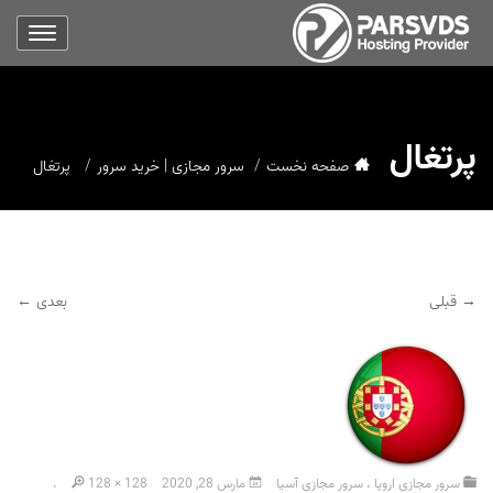
پرتغال
صفحه نخست
سرور مجازی | خرید سرور
پرتغال
→ قبلی
بعدی ←
سرور مجازی اروپا ، سرور مجازی آسیا
مارس 28, 2020
128 × 128
.