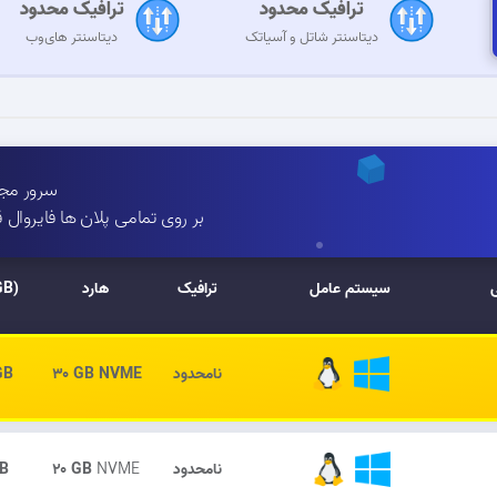
ترافیک محدود
ترافیک محدود
دیتاسنتر شاتل و آسیاتک
دیتاسنتر های‌وب
سرور مجا
بر روی تمامی پلان ها فایروال
ی
سیستم عامل
ترافیک
هارد
رم (
نامحدود
NVME
۳۰ GB
GB
نامحدود
NVME
۲۰ GB
GB