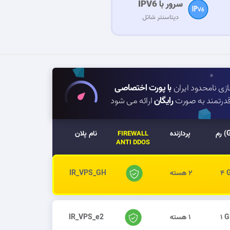
سرور با IPV6
دیتاسنتر شاتل
زی نامحدود ایران
با پورت اختصاصی
 قدرتمند به صورت
رایگان
ارائه می شود
GB)
پردازنده
نام پلان
FIREWALL
ANTI DDOS
۴ 
۲ هسته
IR_VPS_GH
۱ 
۱ هسته
IR_VPS_e2