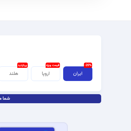
20%-
قیمت ویژه
پربازدید
ایران
اروپا
هلند
شما می