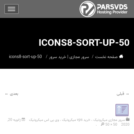
ICONS8-SORT-UP-50
صفحه نخست
سرور مجازی | خرید سرور
icons8-sort-up-50
→ قبلی
بعدی ←
سرور مجازی میکروتیک ، خرید vps میکروتیک ، وی پی اس میکروتیک
ژانویه 20,
.
50 × 50
2020