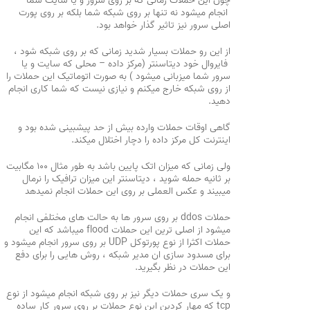
چون این حملات زمانی که بر روی سرور و یا سایت شما
انجام میشود نه تنها بر روی شبکه شما بلکه بر روی پورت
اصلی سرور نیز تاثیر گذار خواهد بود.
از این رو حملات بسیار شدید زمانی که بر روی شبکه شود ،
فایروال خود دیتاسنتر (مرکز داده – محلی که سایت و یا
سرور شما میزبانی میشود ) به صورت اتوماتیک این حملات را
از روی شبکه خارج میکنم و نیازی نیست که شما کاری انجام
دهید.
گاهی اوقات حملات وارده بیش از حد پیشبینی شده بود و
اینترنت کل مرکز داده را دچار اختلال میکند.
ولی زمانی که میزان اتک پایین باشد به طور مثال ۱۰۰ مگابیت
بر ثانیه حمله شوید ، دیتاسنتر این میزان ترافیک را نرمال
میبیند و عکس العملی بر روی این حملات انجام نمیدهد
حملات ddos بر روی سرور ها به حالت های مختلفی انجام
میشود از اصلی ترین این حملات flood میباشد که این
حملات اکثرا از نوع پورتوکل UDP بر روی سرور انجام میشود و
برای مسدود سازی ان مدیر شبکه ، روش هایی را برای دفع
این حملات در نظر بگیرید.
و یک سری حملات دیگر نیز بر روی شبکه انجام میشود از نوع
tcp که مهار کردین این نوع حملات بر روی سرور کار ساده