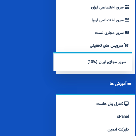
سرور اختصاصی ایران
سرور اختصاصی اروپا
سرور مجازی تست
سرویس های تخفیفی
سرور مجازی ایران (%10)
آموزش ها
کنترل پنل هاست
cPanel
دایرکت ادمین