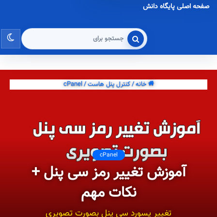
صفحه اصلی پایگاه دانش
تغی
جستجو
برای
پو
خانه
/
کنترل پنل هاست
/
cPanel
cPanel
آموزش تغییر رمز سی پنل +
نکات مهم
تغییر پسورد سی پنل بصورت تصویری