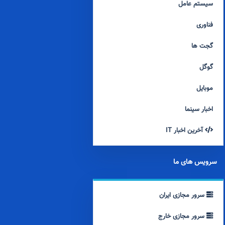
سیستم عامل
فناوری
گجت ها
گوگل
موبایل
اخبار سینما
آخرین اخبار IT
سرویس های ما
سرور مجازی ایران
سرور مجازی خارج