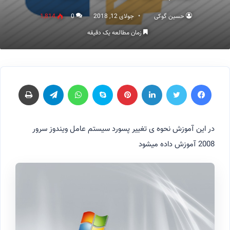
حسین گوکی
جولای 12, 2018
0
1,814
زمان مطالعه یک دقیقه
فیسبوک
توییتر
لینکداین
پینتریست
اسکایپ
واتس آپ
تلگرام
چاپ
در این آموزش نحوه ی تغییر پسورد سیستم عامل ویندوز سرور
2008 آموزش داده میشود