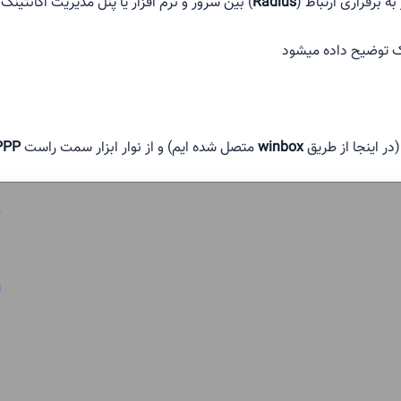
ه برقراری ارتباط (
Radius
) بین سرور و نرم افزار یا پنل مدیریت اکانتین
 توضیح داده میشود
ر اینجا از طریق
winbox
متصل شده ایم) و از نوار ابزار سمت راست
PPP