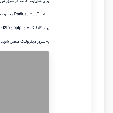
برای مدیریت اکانت در سرور نیاز ب
در این آموزش
Radius
میکروتیک
برای کانفیگ های
pptp
و
l2tp
:
به سرور میکروتیک متصل شوید (د