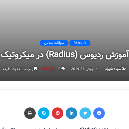
Mikrotik
سوالات متداول
آموزش ردیوس (Radius) در میکروتیک
سجاد نکوراد
جولای 31, 2019
0
3,477
زمان مطالعه یک دقیقه
فیسبوک
توییتر
لینکداین
پینتریست
اسکایپ
چاپ