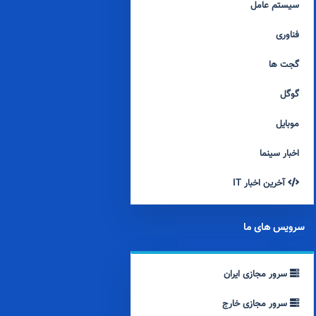
سیستم عامل
فناوری
گجت ها
گوگل
موبایل
اخبار سینما
آخرین اخبار IT
سرویس های ما
سرور مجازی ایران
سرور مجازی خارج