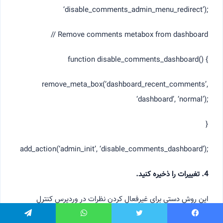
‘disable_comments_admin_menu_redirect’);
// Remove comments metabox from dashboard
function disable_comments_dashboard() {
remove_meta_box(‘dashboard_recent_comments’,
‘dashboard’, ‘normal’);
}
add_action(‘admin_init’, ‘disable_comments_dashboard’);
4. تغییرات را ذخیره کنید.
این روش دستی برای غیرفعال کردن نظرات در وردپرس کنترل
بیشتری را برای شما فراهم می‌کند و نیازها یا اولویت‌های خاص را
یسبوک
توییتر
واتس آپ
تلگرام