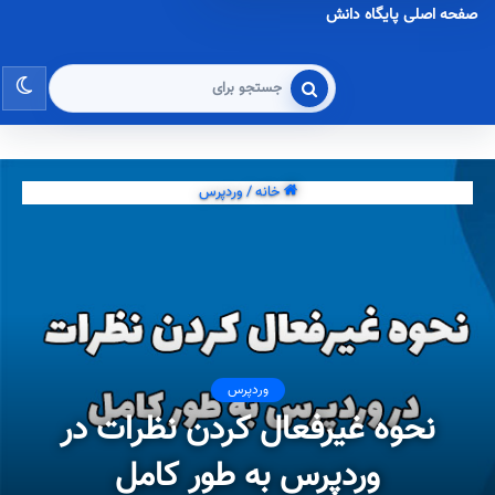
صفحه اصلی پایگاه دانش
تغی
جستجو
برای
پو
خانه
/
وردپرس
وردپرس
نحوه غیرفعال کردن نظرات در
وردپرس به طور کامل