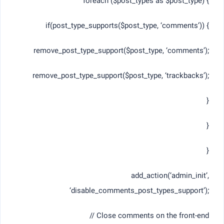
foreach ($post_types as $post_type) {
if(post_type_supports($post_type, ‘comments’)) {
remove_post_type_support($post_type, ‘comments’);
remove_post_type_support($post_type, ‘trackbacks’);
}
}
}
add_action(‘admin_init’,
‘disable_comments_post_types_support’);
// Close comments on the front-end