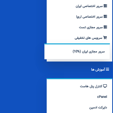
سرور اختصاصی ایران
سرور اختصاصی اروپا
سرور مجازی تست
سرویس های تخفیفی
سرور مجازی ایران (%10)
آموزش ها
کنترل پنل هاست
cPanel
دایرکت ادمین