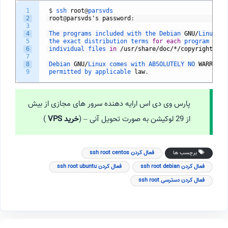
1
$
ssh 
root
@
parsvds
2
root
@
parsvds
'
s
password
:
3
4
The 
programs 
included 
with 
the 
Debian 
GNU
/
Linux 
sy
5
the 
exact 
distribution 
terms 
for
each
program 
are 
6
individual 
files 
in
/
usr
/
share
/
doc
/*/
copyright
.
7
8
Debian 
GNU
/
Linux 
comes 
with 
ABSOLUTELY 
NO 
WARRANTY
9
permitted 
by 
applicable 
law
.
پارس وی دی اس ارایه دهنده سرور های مجازی از بیش
از 29 لوکیشن به صورت تحویل آنی – (‌
خرید VPS
)
برچسب ها
فعال کردن ssh root centos
فعال کردن ssh root debian
فعال کردن ssh root ubuntu
فعال کردن دسترسی ssh root