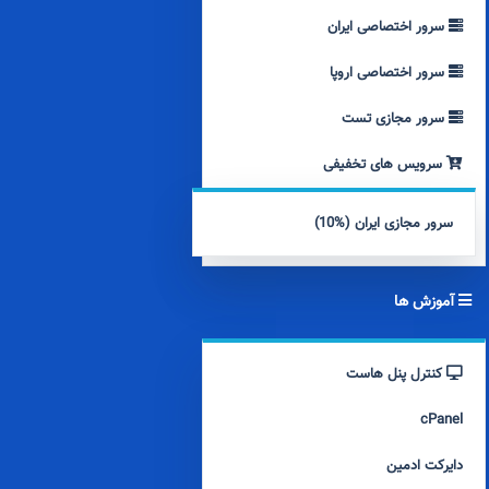
سرور اختصاصی ایران
سرور اختصاصی اروپا
سرور مجازی تست
سرویس های تخفیفی
سرور مجازی ایران (%10)
آموزش ها
کنترل پنل هاست
cPanel
دایرکت ادمین