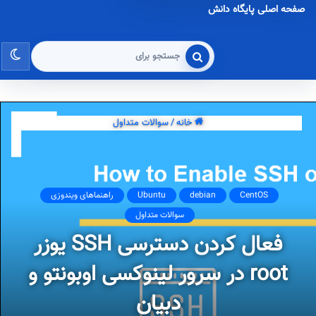
صفحه اصلی پایگاه دانش
تغی
جستجو
برای
پو
خانه
/
سوالات متداول
CentOS
debian
Ubuntu
راهنماهای ویندوزی
سوالات متداول
فعال کردن دسترسی SSH یوزر
root در سرور لینوکسی اوبونتو و
دبیان