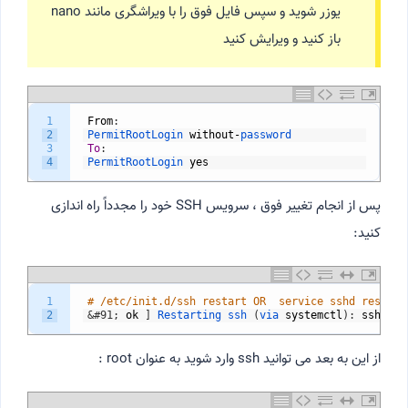
یوزر شوید و سپس فایل فوق را با ویراشگری مانند nano
باز کنید و ویرایش کنید
1
From
:
2
PermitRootLogin 
without
-
password
3
To
:
4
PermitRootLogin 
yes
پس از انجام تغییر فوق ، سرویس SSH خود را مجدداً راه اندازی
کنید:
1
# /etc/init.d/ssh restart OR  service sshd restart
2
&#91;
ok
]
Restarting 
ssh
(
via 
systemctl
)
:
ssh
.
ser
از این به بعد می توانید ssh وارد شوید به عنوان root :