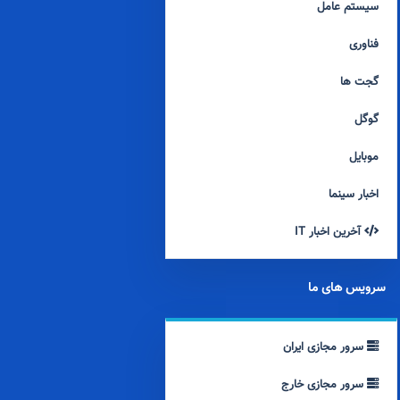
سیستم عامل
فناوری
گجت ها
گوگل
موبایل
اخبار سینما
آخرین اخبار IT
سرویس های ما
سرور مجازی ایران
سرور مجازی خارج