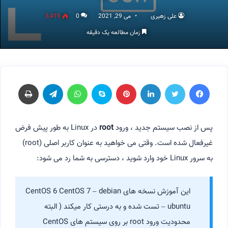
علی زهیری
می 29, 2021
0
3,419
زمان مطالعه یک دقیقه
فیسبوک
توییتر
لینکداین
پینتریست
اسکایپ
واتس آپ
تلگرام
چاپ
پس از نصب سیستم جدید ، ورود
root
در Linux به طور پیش فرض
غیرفعال شده است. وقتی می خواهید به عنوان کاربر اصلی (root)
به سرور Linux خود وارد شوید ، دسترسی به شما رد می شود:
این آموزش نسخه های CentOS 6 CentOS 7 – debian
– ubuntu تست شده و به درستی کار میکند ( البته