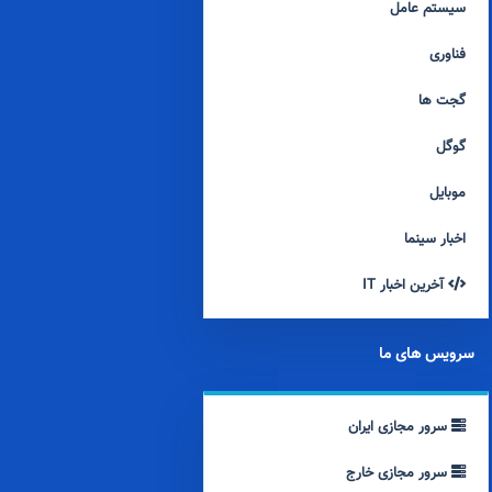
سیستم عامل
فناوری
گجت ها
گوگل
موبایل
اخبار سینما
آخرین اخبار IT
سرویس های ما
سرور مجازی ایران
سرور مجازی خارج