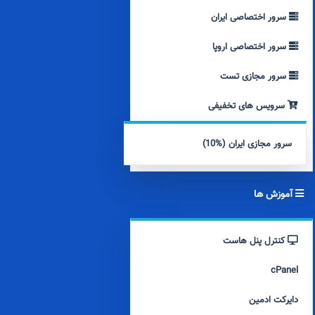
سرور اختصاصی ایران
سرور اختصاصی اروپا
سرور مجازی تست
سرویس های تخفیفی
سرور مجازی ایران (%10)
آموزش ها
کنترل پنل هاست
cPanel
دایرکت ادمین